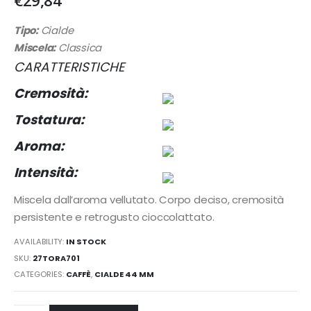
€
29,84
Tipo:
Cialde
Miscela:
Classica
CARATTERISTICHE
Cremosità:
Tostatura:
Aroma:
Intensità:
Miscela dall’aroma vellutato. Corpo deciso, cremosità
persistente e retrogusto cioccolattato.
AVAILABILITY:
IN STOCK
SKU:
27TORA701
CATEGORIES:
CAFFÈ
,
CIALDE 44 MM