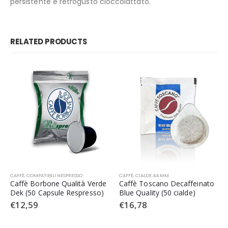
persistente e retrogusto cioccolattato.
RELATED PRODUCTS
CAFFÈ
,
COMPATIBILI NESPRESSO
CAFFÈ
,
CIALDE 44 MM
Caffè Borbone Qualità Verde
Caffè Toscano Decaffeinato
Dek (50 Capsule Respresso)
Blue Quality (50 cialde)
€
12,59
€
16,78