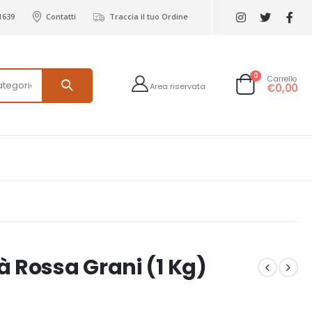
1639
Contatti
Traccia il tuo Ordine
0
Carrello
€
0,00
à Rossa Grani (1 Kg)