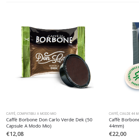
CAFFÈ
,
COMPATIBILI A MODO MIO
CAFFÈ
,
CIALDE 44 
Caffè Borbone Don Carlo Verde Dek (50
Caffè Borbone
Capsule A Modo Mio)
44mm)
€
12,08
€
22,00