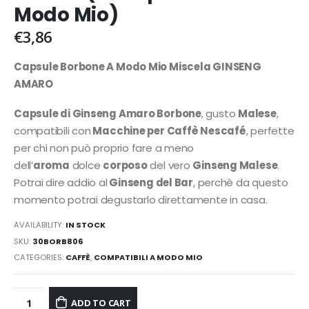
Modo Mio)
€
3,86
Capsule Borbone A Modo Mio Miscela GINSENG
AMARO
Capsule di Ginseng Amaro Borbone
, gusto
Malese
,
compatibili con
Macchine per Caffè Nescafé
, perfette
per chi non può proprio fare a meno
dell’
aroma
dolce
corposo
del vero
Ginseng Malese
.
Potrai dire addio al
Ginseng del Bar
, perchè da questo
momento potrai degustarlo direttamente in casa.
AVAILABILITY:
IN STOCK
SKU:
30BORB806
CATEGORIES:
CAFFÈ
,
COMPATIBILI A MODO MIO
ADD TO CART